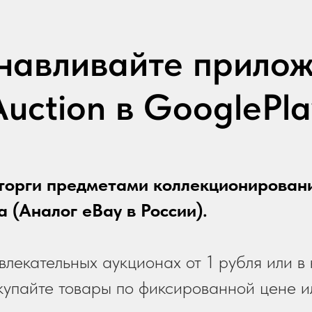
навливайте прило
Auction в GooglePla
торги предметами коллекционирован
 (Аналог eBay в России).
увлекательных аукционах от 1 рубля или в
купайте товары по фиксированной цене и