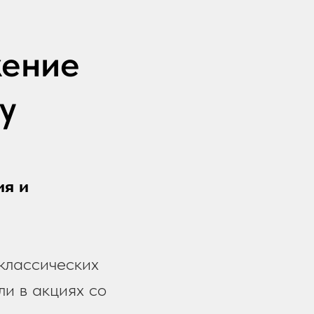
жение
y
ия и
 классических
ли в акциях со